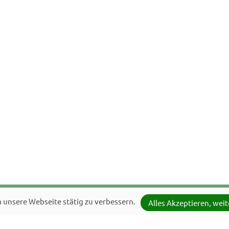
unsere Webseite stätig zu verbessern.
Alles Akzeptieren, weit
Semesterförfrågan
Semesterförfrågan
Semesterförfrågan